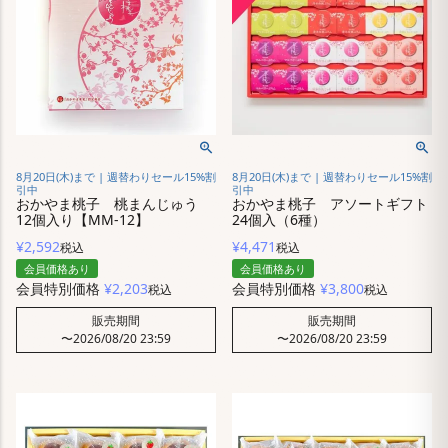
8月20日(木)まで | 週替わりセール15%割
8月20日(木)まで | 週替わりセール15%割
引中
引中
おかやま桃子 桃まんじゅう
おかやま桃子 アソートギフト
12個入り【MM-12】
24個入（6種）
¥
2,592
¥
4,471
税込
税込
会員価格あり
会員価格あり
会員特別価格
¥
2,203
会員特別価格
¥
3,800
税込
税込
販売期間
販売期間
〜
2026/08/20 23:59
〜
2026/08/20 23:59