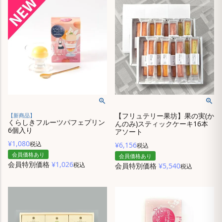
【フリュテリー果坊】果の実(か
【新商品】
くらしきフルーツパフェプリン
んのみ)スティックケーキ16本
6個入り
アソート
¥
1,080
税込
¥
6,156
税込
会員価格あり
会員価格あり
会員特別価格
¥
1,026
税込
会員特別価格
¥
5,540
税込