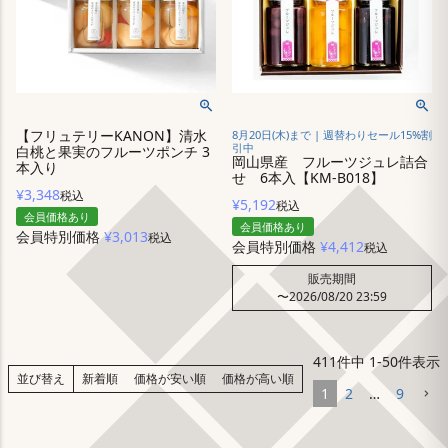
【フリュテリーKANON】清水
8月20日(木)まで | 週替わりセール15%割
引中
白桃と果実のフルーツポンチ 3
岡山県産 フルーツジュレ詰合
本入り
せ 6本入【KM-B018】
¥
3,348
税込
¥
5,192
税込
会員価格あり
会員価格あり
会員特別価格
¥
3,013
税込
会員特別価格
¥
4,412
税込
販売期間
〜
2026/08/20 23:59
411
件中
1
-
50
件表示
並び替え
新着順
価格が安い順
価格が高い順
1
2
…
9