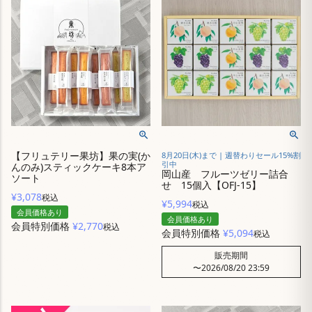
【フリュテリー果坊】果の実(か
8月20日(木)まで | 週替わりセール15%割
引中
んのみ)スティックケーキ8本ア
岡山産 フルーツゼリー詰合
ソート
せ 15個入【OFJ-15】
¥
3,078
税込
¥
5,994
税込
会員価格あり
会員価格あり
会員特別価格
¥
2,770
税込
会員特別価格
¥
5,094
税込
販売期間
〜
2026/08/20 23:59