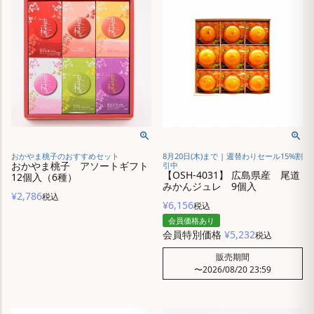
おかやま桃子のおすすめセット
8月20日(木)まで | 週替わりセール15%割
おかやま桃子 アソートギフト
引中
【OSH-4031】 広島県産 尾道
12個入（6種）
みかんジュレ 9個入
¥
2,786
税込
¥
6,156
税込
会員価格あり
会員特別価格
¥
5,232
税込
販売期間
〜
2026/08/20 23:59