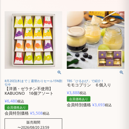
8月20日(木)まで | 週替わりセール15%割
TBS「ひるおび」で紹介！
モモコプリン ６個入り
引中
【洋酒・ゼラチン不使用】
¥
3,888
KABUONO 16個アソート
税込
会員価格あり
¥
6,480
税込
会員特別価格
¥
3,693
税込
会員価格あり
会員特別価格
¥
5,508
税込
販売期間
〜
2026/08/20 23:59