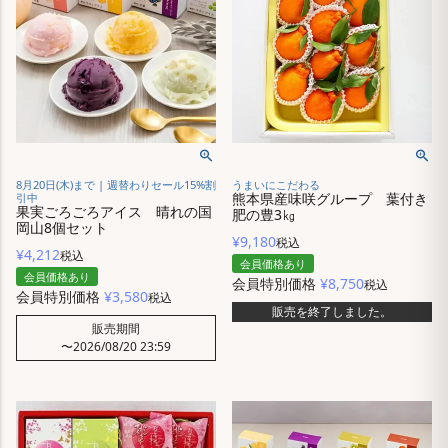
8月20日(木)まで | 週替わりセール15%割
うまいにこだわる
熊本県産味咲グループ 葉付き
引中
果実ごろごろアイス 晴れの国
肥の豊3㎏
岡山8個セット
¥
9,180
税込
¥
4,212
税込
会員価格あり
会員価格あり
会員特別価格
¥
8,750
税込
会員特別価格
¥
3,580
税込
販売を終了しました。
販売期間
〜
2026/08/20 23:59