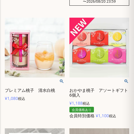
〜
2026/08/20 23:59
プレミアム桃子 清水白桃
おかやま桃子 アソートギフト
6個入
¥
1,080
税込
¥
1,188
税込
会員価格あり
会員特別価格
¥
1,100
税込