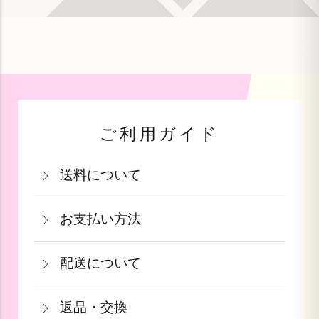
ご利用ガイド
送料について
関西・中国・四国・九州：770円(税込)
お支払い方法
北陸・中部：990円(税込)
お支払いは、カード決済・代金引換・銀
関東・信越：990円(税込)
配送について
行振込（前払い）・PayPay（オンライ
東北：1,210円(税込)
通常在庫がある商品につきましては、ご
ン決済）・auPAY・d払い・auかんたん
北海道：1,540円(税込)
返品・交換
注文から2～5営業日で発送致します。
決済・ソフトバンクまとめて支払いがご
沖縄：2,750円(税込)