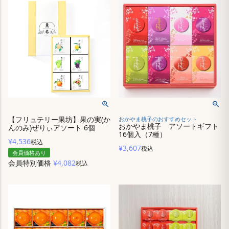
【フリュテリー果坊】果の実(か
おかやま桃子のおすすめセット
おかやま桃子 アソートギフト
んのみ)ぜりぃアソート 6個
16個入（7種）
¥
4,536
税込
¥
3,607
税込
会員価格あり
会員特別価格
¥
4,082
税込