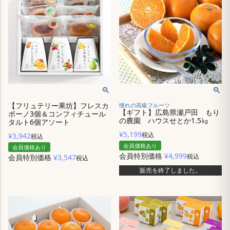
【フリュテリー果坊】フレスカ
憧れの高級フルーツ
【ギフト】広島県瀬戸田 もり
ボーノ3個＆コンフィチュール
の農園 ハウスせとか1.5㎏
タルト6個アソート
¥
5,199
税込
¥
3,942
税込
会員価格あり
会員価格あり
会員特別価格
¥
4,999
税込
会員特別価格
¥
3,547
税込
販売を終了しました。