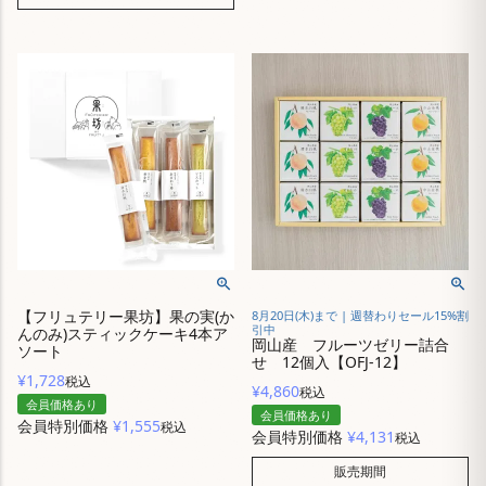
【フリュテリー果坊】果の実(か
8月20日(木)まで | 週替わりセール15%割
引中
んのみ)スティックケーキ4本ア
岡山産 フルーツゼリー詰合
ソート
せ 12個入【OFJ-12】
¥
1,728
税込
¥
4,860
税込
会員価格あり
会員価格あり
会員特別価格
¥
1,555
税込
会員特別価格
¥
4,131
税込
販売期間