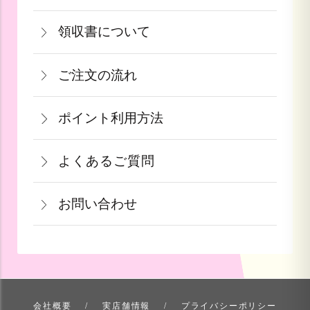
商品が食品等の場合は、お客様のお手元
果物や予約ギフトについては出荷時期が
利用頂けます。
※クール便の場合は送料＋クール代金
領収書について
に到着後の返品は基本的にお受け出来ま
参りましたら、ご予約順に発送いたしま
440円（税込）
領収書をご希望のお客様は、ご注文画面
せん。但し、発送中の破損や不良品、あ
す。
詳しくはこちら
ご注文の流れ
の備考欄にてお知らせ下さい。なお、お
るいはご注文と違う商品が届いた場合
詳しくはこちら
一部出荷が遅れる商品に関してはメール
支払い方法にて領収書の形態が異なりま
は、お手数ですが商品到着後３日以内に
≪デビットカードを御使用の場合≫
ポイント利用方法
にて納期のご連絡をいたします。
す。
当店までご連絡下さい。
カードの特性上、ご注文時点でお支払い
会員登録をされたお客様はポイントを利
青果ギフト対応商品につきましてはお届
詳しくはこちら
詳しくはこちら
となっております。
よくあるご質問
用できます。ご注文画面の「お支払い方
け日の指定ができかねます。予めご了承
果物など収穫時期までお時間を頂く商品
法選択」画面にて、ポイント利用を入力
ください。
お問い合わせ
も御座いますこと、ご了承くださいま
することができます。店舗では利用でき
せ。
ません。
お問い合わせ方法を選ぶ
詳しくはこちら
詳しくはこちら
会社概要
実店舗情報
プライバシーポリシー