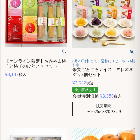
【オンライン限定】おかやま桃
8月20日(木)まで | 週替わりセール15%割
引中
子と桃子のひとときセット
果実ごろごろアイス 西日本め
¥
3,148
ぐり8個セット
税込
¥
3,942
税込
会員価格あり
会員特別価格
¥
3,350
税込
販売期間
〜
2026/08/20 23:59