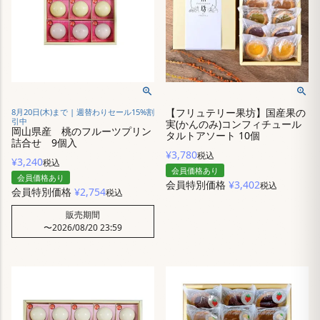
【フリュテリー果坊】国産果の
8月20日(木)まで | 週替わりセール15%割
引中
実(かんのみ)コンフィチュール
岡山県産 桃のフルーツプリン
タルトアソート 10個
詰合せ 9個入
¥
3,780
税込
¥
3,240
税込
会員価格あり
会員価格あり
会員特別価格
¥
3,402
税込
会員特別価格
¥
2,754
税込
販売期間
〜
2026/08/20 23:59