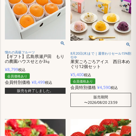
憧れの高級フルーツ
8月20日(木)まで | 週替わりセール15%割
【ギフト】広島県瀬戸田 もり
引中
の農園ハウスせとか3㎏
果実ごろごろアイス 西日本め
ぐり12個セット
¥
8,799
税込
¥
5,400
税込
会員価格あり
会員価格あり
会員特別価格
¥
8,499
税込
会員特別価格
¥
4,590
税込
販売を終了しました。
販売期間
〜
2026/08/20 23:59