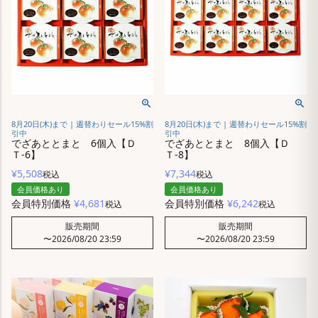
8月20日(木)まで | 週替わりセール15%割
8月20日(木)まで | 週替わりセール15%割
引中
引中
でざあととまと 6個入【Ｄ
でざあととまと 8個入【Ｄ
Ｔ-6】
Ｔ-8】
¥
5,508
¥
7,344
税込
税込
会員価格あり
会員価格あり
会員特別価格
¥
4,681
会員特別価格
¥
6,242
税込
税込
販売期間
販売期間
〜
2026/08/20 23:59
〜
2026/08/20 23:59