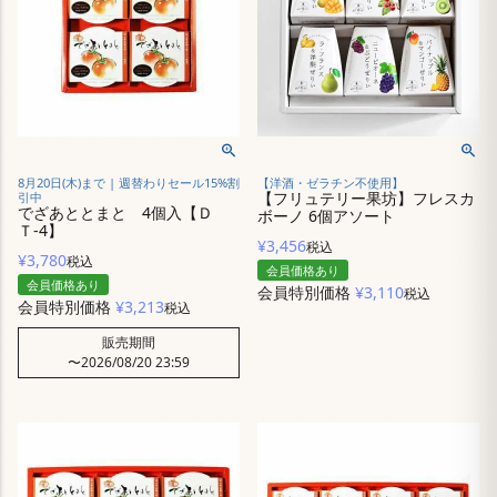
8月20日(木)まで | 週替わりセール15%割
【洋酒・ゼラチン不使用】
【フリュテリー果坊】フレスカ
引中
でざあととまと 4個入【Ｄ
ボーノ 6個アソート
Ｔ-4】
¥
3,456
税込
¥
3,780
税込
会員価格あり
会員価格あり
会員特別価格
¥
3,110
税込
会員特別価格
¥
3,213
税込
販売期間
〜
2026/08/20 23:59