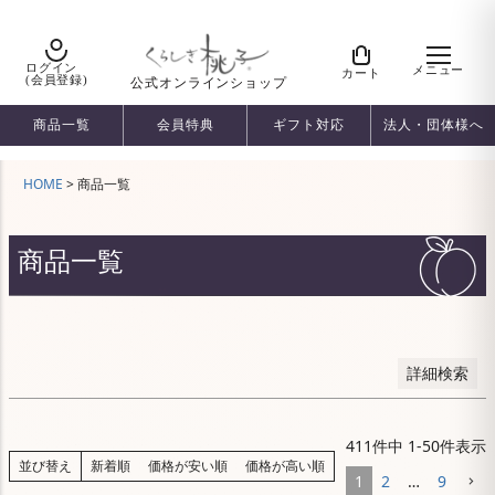
予約商品
予約商品のみを表示
ログイン
メニュー
カート
(会員登録)
公式オンラインショップ
並び順
商品一覧
会員特典
ギフト対応
法人・団体様へ
新着順
登録順
HOME
商品一覧
価格が安い順
価格が高い順
優先度順
商品一覧
レビュー順
キーワードヒット順
検索
詳細検索
411
件中
1
-
50
件表示
並び替え
新着順
価格が安い順
価格が高い順
1
2
…
9