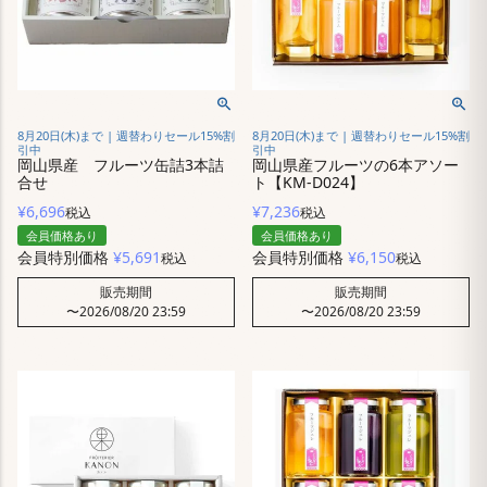
8月20日(木)まで | 週替わりセール15%割
8月20日(木)まで | 週替わりセール15%割
引中
引中
岡山県産 フルーツ缶詰3本詰
岡山県産フルーツの6本アソー
合せ
ト【KM-D024】
¥
6,696
¥
7,236
税込
税込
会員価格あり
会員価格あり
会員特別価格
¥
5,691
会員特別価格
¥
6,150
税込
税込
販売期間
販売期間
〜
2026/08/20 23:59
〜
2026/08/20 23:59