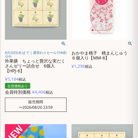
おかやま桃子 桃まんじゅう
8月20日(木)まで | 週替わりセール15%割
引中
６個入り【MM-6】
吟果膳 ちょっと贅沢な実だく
さんゼリー詰合せ 6個入
¥
1,296
税込
【HPJ-6】
¥
5,184
税込
会員価格あり
会員特別価格
¥
4,406
税込
販売期間
〜
2026/08/20 23:59