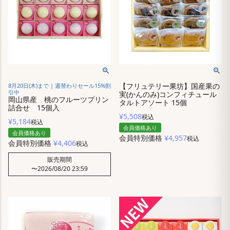
【フリュテリー果坊】国産果の
8月20日(木)まで | 週替わりセール15%割
引中
実(かんのみ)コンフィチュール
岡山県産 桃のフルーツプリン
タルトアソート 15個
詰合せ 15個入
¥
5,508
税込
¥
5,184
税込
会員価格あり
会員価格あり
会員特別価格
¥
4,957
税込
会員特別価格
¥
4,406
税込
販売期間
〜
2026/08/20 23:59