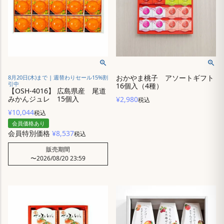
おかやま桃子 アソートギフト
8月20日(木)まで | 週替わりセール15%割
引中
16個入（4種）
【OSH-4016】 広島県産 尾道
みかんジュレ 15個入
¥
2,980
税込
¥
10,044
税込
会員価格あり
会員特別価格
¥
8,537
税込
販売期間
〜
2026/08/20 23:59