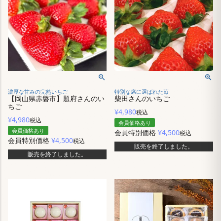
濃厚な甘みの完熟いちご
特別な席に選ばれた苺
【岡山県赤磐市】題府さんのい
柴田さんのいちご
ちご
¥
4,980
税込
¥
4,980
税込
会員価格あり
会員価格あり
会員特別価格
¥
4,500
税込
会員特別価格
¥
4,500
税込
販売を終了しました。
販売を終了しました。