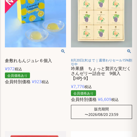
倉敷れもんジュレ６個入
8月20日(木)まで | 週替わりセール15%割
引中
吟果膳 ちょっと贅沢な実だく
¥
972
税込
さんゼリー詰合せ 9個入
会員価格あり
【HPJ-9】
会員特別価格
¥
923
税込
¥
7,776
税込
会員価格あり
会員特別価格
¥
6,609
税込
販売期間
〜
2026/08/20 23:59