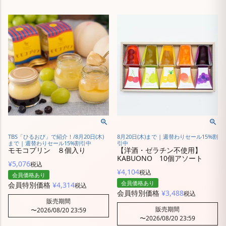
TBS「ひるおび」で紹介！/8月20日(木)
8月20日(木)まで | 週替わりセール15%割
まで | 週替わりセール15%割引中
引中
モモコプリン ８個入り
【洋酒・ゼラチン不使用】
KABUONO 10個アソート
¥
5,076
税込
¥
4,104
税込
会員価格あり
会員価格あり
会員特別価格
¥
4,314
税込
会員特別価格
¥
3,488
税込
販売期間
販売期間
〜
2026/08/20 23:59
〜
2026/08/20 23:59