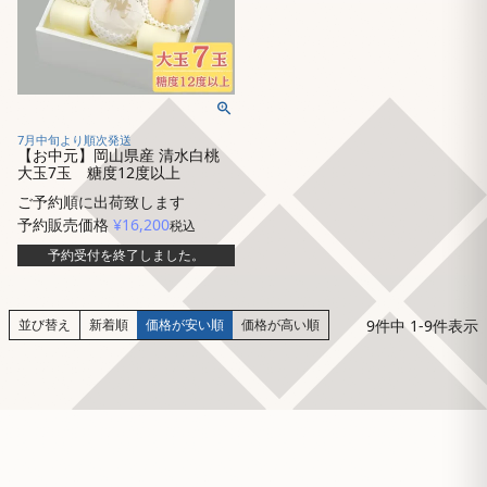
7月中旬より順次発送
【お中元】岡山県産 清水白桃
大玉7玉 糖度12度以上
ご予約順に出荷致します
予約販売価格
¥
16,200
税込
予約受付を終了しました。
9
件中
1
-
9
件表示
並び替え
新着順
価格が安い順
価格が高い順