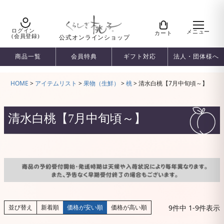
ログイン
メニュー
カート
(会員登録)
公式オンラインショップ
商品一覧
会員特典
ギフト対応
法人・団体様へ
HOME
アイテムリスト
果物（生鮮）
桃
清水白桃【7月中旬頃～】
清水白桃【7月中旬頃～】
9
件中
1
-
9
件表示
並び替え
新着順
価格が安い順
価格が高い順