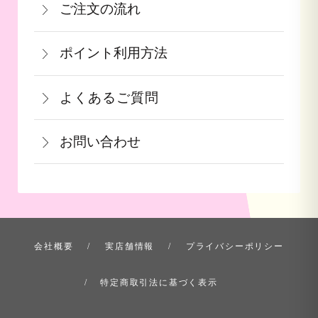
ご注文の流れ
の備考欄にてお知らせ下さい。なお、お
るいはご注文と違う商品が届いた場合
詳しくはこちら
一部出荷が遅れる商品に関してはメール
支払い方法にて領収書の形態が異なりま
は、お手数ですが商品到着後３日以内に
≪デビットカードを御使用の場合≫
ポイント利用方法
にて納期のご連絡をいたします。
す。
当店までご連絡下さい。
カードの特性上、ご注文時点でお支払い
会員登録をされたお客様はポイントを利
青果ギフト対応商品につきましてはお届
詳しくはこちら
詳しくはこちら
となっております。
よくあるご質問
用できます。ご注文画面の「お支払い方
け日の指定ができかねます。予めご了承
果物など収穫時期までお時間を頂く商品
法選択」画面にて、ポイント利用を入力
ください。
お問い合わせ
も御座いますこと、ご了承くださいま
することができます。店舗では利用でき
せ。
ません。
お問い合わせ方法を選ぶ
詳しくはこちら
詳しくはこちら
会社概要
実店舗情報
プライバシーポリシー
特定商取引法に基づく表示