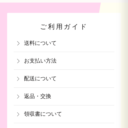
ご利用ガイド
送料について
関西・中国・四国・九州：770円(税込)
お支払い方法
北陸・中部：990円(税込)
お支払いは、カード決済・代金引換・銀
関東・信越：990円(税込)
配送について
行振込（前払い）・PayPay（オンライ
東北：1,210円(税込)
通常在庫がある商品につきましては、ご
ン決済）・auPAY・d払い・auかんたん
北海道：1,540円(税込)
返品・交換
注文から2～5営業日で発送致します。
決済・ソフトバンクまとめて支払いがご
沖縄：2,750円(税込)
商品が食品等の場合は、お客様のお手元
果物や予約ギフトについては出荷時期が
利用頂けます。
※クール便の場合は送料＋クール代金
領収書について
に到着後の返品は基本的にお受け出来ま
参りましたら、ご予約順に発送いたしま
440円（税込）
領収書をご希望のお客様は、ご注文画面
せん。但し、発送中の破損や不良品、あ
す。
詳しくはこちら