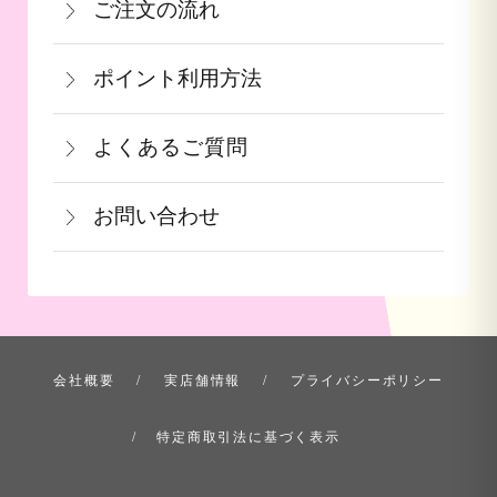
ご注文の流れ
の備考欄にてお知らせ下さい。なお、お
るいはご注文と違う商品が届いた場合
詳しくはこちら
一部出荷が遅れる商品に関してはメール
支払い方法にて領収書の形態が異なりま
は、お手数ですが商品到着後３日以内に
≪デビットカードを御使用の場合≫
ポイント利用方法
にて納期のご連絡をいたします。
す。
当店までご連絡下さい。
カードの特性上、ご注文時点でお支払い
会員登録をされたお客様はポイントを利
青果ギフト対応商品につきましてはお届
詳しくはこちら
詳しくはこちら
となっております。
よくあるご質問
用できます。ご注文画面の「お支払い方
け日の指定ができかねます。予めご了承
果物など収穫時期までお時間を頂く商品
法選択」画面にて、ポイント利用を入力
ください。
お問い合わせ
も御座いますこと、ご了承くださいま
することができます。店舗では利用でき
せ。
ません。
お問い合わせ方法を選ぶ
詳しくはこちら
詳しくはこちら
会社概要
実店舗情報
プライバシーポリシー
特定商取引法に基づく表示