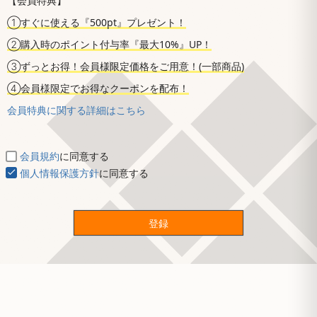
【会員特典】
①すぐに使える『500pt』プレゼント！
②購入時のポイント付与率『最大10%』UP！
③ずっとお得！会員様限定価格をご用意！(一部商品)
④会員様限定でお得なクーポンを配布！
会員特典に関する詳細はこちら
会員規約
に同意する
個人情報保護方針
に同意する
登録