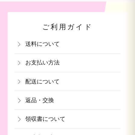
ご利用ガイド
送料について
関西・中国・四国・九州：770円(税込)
お支払い方法
北陸・中部：990円(税込)
お支払いは、カード決済・代金引換・銀
関東・信越：990円(税込)
配送について
行振込（前払い）・PayPay（オンライ
東北：1,210円(税込)
通常在庫がある商品につきましては、ご
ン決済）・auPAY・d払い・auかんたん
北海道：1,540円(税込)
返品・交換
注文から2～5営業日で発送致します。
決済・ソフトバンクまとめて支払いがご
沖縄：2,750円(税込)
商品が食品等の場合は、お客様のお手元
果物や予約ギフトについては出荷時期が
利用頂けます。
※クール便の場合は送料＋クール代金
領収書について
に到着後の返品は基本的にお受け出来ま
参りましたら、ご予約順に発送いたしま
440円（税込）
領収書をご希望のお客様は、ご注文画面
せん。但し、発送中の破損や不良品、あ
す。
詳しくはこちら