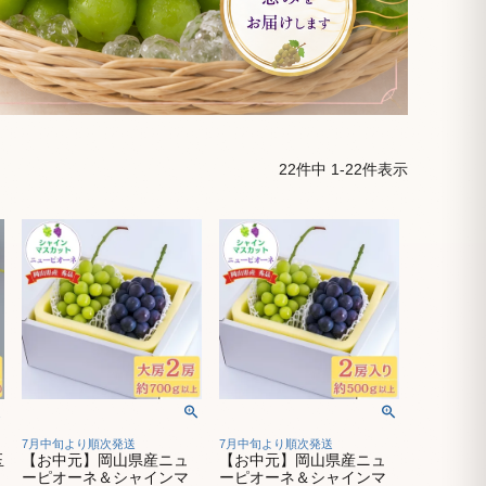
22
件中
1
-
22
件表示
7月中旬より順次発送
7月中旬より順次発送
玉
【お中元】岡山県産ニュ
【お中元】岡山県産ニュ
ーピオーネ＆シャインマ
ーピオーネ＆シャインマ