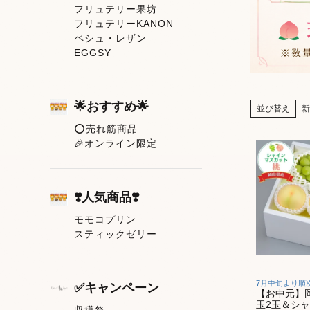
フリュテリー果坊
フリュテリーKANON
ペシュ・レザン
EGGSY
🌟おすすめ🌟
並び替え
新
⭕売れ筋商品
🎉オンライン限定
❣️人気商品❣️
モモコプリン
スティックゼリー
7月中旬より順
✅キャンペーン
【お中元】
玉2玉＆シ
収穫祭