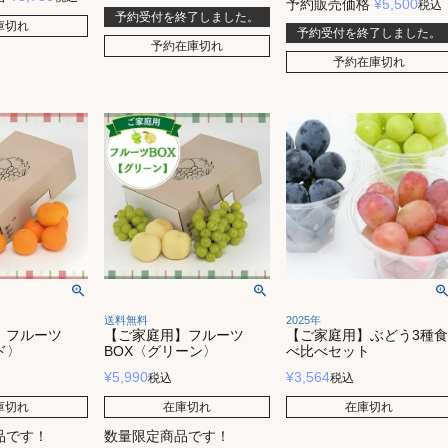
予約販売価格
¥
5,500
税込
予約受付を終了しました。
庫切れ
予約受付を終了しました。
予約在庫切れ
予約在庫切れ
送料無料
2025年
】フルーツ
【ご家庭用】フルーツ
【ご家庭用】ぶどう3種食
ド〉
BOX〈グリーン〉
べ比べセット
¥
5,990
¥
3,564
税込
税込
庫切れ
在庫切れ
在庫切れ
品です！
数量限定商品です！