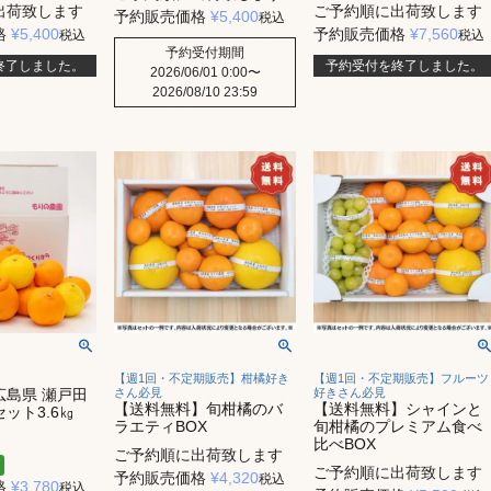
出荷致します
ご予約順に出荷致します
予約販売価格
¥
5,400
税込
格
¥
5,400
予約販売価格
¥
7,560
税込
税込
予約受付期間
終了しました。
予約受付を終了しました。
2026/06/01 0:00
〜
2026/08/10 23:59
【週1回・不定期販売】柑橘好き
【週1回・不定期販売】フルーツ
広島県 瀬戸田
さん必見
好きさん必見
【送料無料】旬柑橘のバ
【送料無料】シャインと
ット3.6㎏
ラエティBOX
旬柑橘のプレミアム食べ
比べBOX
ご予約順に出荷致します
ご予約順に出荷致します
予約販売価格
¥
4,320
税込
格
¥
3,780
税込