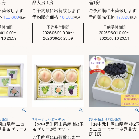
1房
品大房 1房
品1房
出荷致します
ご予約順に出荷致します
ご予約順に出荷致します
格
¥
11,880
予約販売価格
¥
8,100
予約販売価格
¥
7,020
税込
税込
税込
受付期間
予約受付期間
予約受付期間
/01 0:00
〜
2026/06/01 0:00
〜
2026/06/01 0:00
〜
/10 23:59
2026/08/10 23:59
2026/08/10 23:59
次発送
7月中旬より順次発送
7月中旬より順次発送
岡山県産 ニュ
【お中元】岡山県産 桃3玉
【お中元】岡山県産 桃2
秀品＆ゼリー3
＆ゼリー3種セット
＆ニューピオーネ秀品大
房 1房
ご予約順に出荷致します