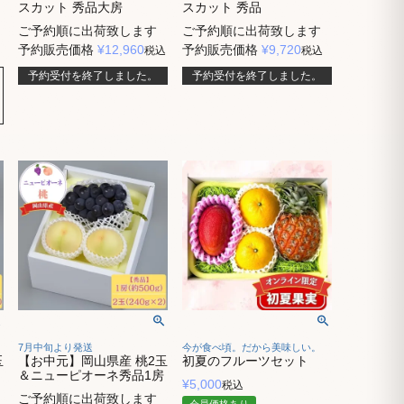
スカット 秀品大房
スカット 秀品
ご予約順に出荷致します
ご予約順に出荷致します
予約販売価格
¥
12,960
予約販売価格
¥
9,720
税込
税込
予約受付を終了しました。
予約受付を終了しました。
7月中旬より発送
今が食べ頃。だから美味しい。
玉
【お中元】岡山県産 桃2玉
初夏のフルーツセット
＆ニューピオーネ秀品1房
¥
5,000
税込
ご予約順に出荷致します
会員価格あり