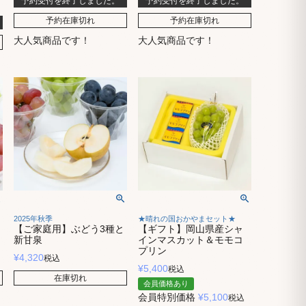
予約受付を終了しました。
予約受付を終了しました。
予約在庫切れ
予約在庫切れ
大人気商品です！
大人気商品です！
2025年秋季
★晴れの国おかやまセット★
【ご家庭用】ぶどう3種と
【ギフト】岡山県産シャ
新甘泉
インマスカット＆モモコ
プリン
¥
4,320
税込
¥
5,400
税込
在庫切れ
会員価格あり
会員特別価格
¥
5,100
税込