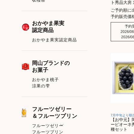
ト秀品大房 
ご予約順に
予約販売価
おかやま果実
予約
認定商品
2026/06
2026/08
おかやま果実認定商品
岡山ブランドの
お菓子
おかやま桃子
涼果の雫
フルーツゼリー
＆フルーツプリン
7月中旬より順
【お中元】
ーピオーネ
フルーツゼリー
種セット
フルーツプリン
フルーツゼリー一覧