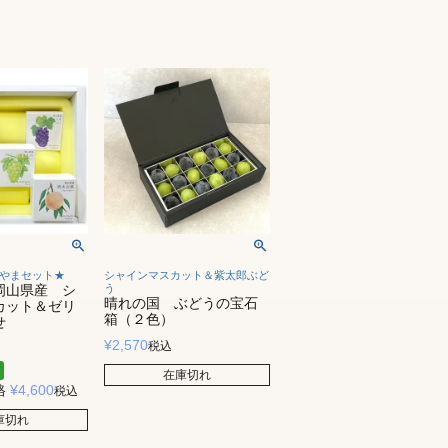
やまセット★
シャインマスカット＆紫太郎ぶど
岡山県産 シ
う
晴れの国 ぶどうの宝石
カット＆ゼリ
箱（２色）
せ
¥
2,570
税込
在庫切れ
格
¥
4,600
税込
庫切れ