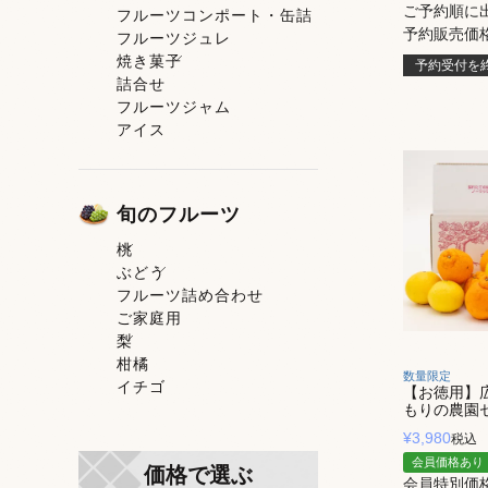
ご予約順に
フルーツコンポート・缶詰
果肉入りタイプ
予約販売価
フルーツジュレ
ピューレタイプ
焼き菓子
スティックゼリータイプ
予約受付を
詰合せ
トマトゼリー
焼き菓子一覧
フルーツジャム
洋菓子
アイス
和菓子
旬のフルーツ
桃
ぶどう
桃一覧
フルーツ詰め合わせ
白鳳
ぶどう一覧
ご家庭用
清水白桃
シャインマスカット
梨
おかやま夢白桃
ニューピオーネ
柑橘
白麗
梨一覧
数量限定
イチゴ
白皇
【お徳用】
もりの農園セ
黄金桃
Ｂ桃
¥
3,980
税込
冬美白
会員価格あり
価格で選ぶ
会員特別価