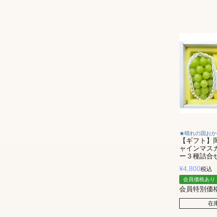
★晴れの国おか
【ギフト】
ャインマス
ー３種詰合
¥
4,800
税込
会員価格あり
会員特別価
在