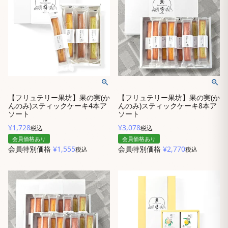
【フリュテリー果坊】果の実(か
【フリュテリー果坊】果の実(か
んのみ)スティックケーキ4本ア
んのみ)スティックケーキ8本ア
ソート
ソート
¥
1,728
¥
3,078
税込
税込
会員価格あり
会員価格あり
会員特別価格
¥
1,555
会員特別価格
¥
2,770
税込
税込