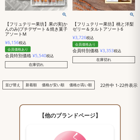
【フリュテリー果坊】果の実(か
【フリュテリー果坊】桃と洋梨
んのみ)プチデザート＆焼き菓子
ゼリー＆タルトアソート6
アソートM
¥
3,726
税込
¥
6,156
税込
会員価格あり
会員価格あり
会員特別価格
¥
3,353
税込
会員特別価格
¥
5,540
税込
在庫切れ
在庫切れ
22
件中
1
-
22
件表示
並び替え
新着順
価格が安い順
価格が高い順
【他のブランドページ】