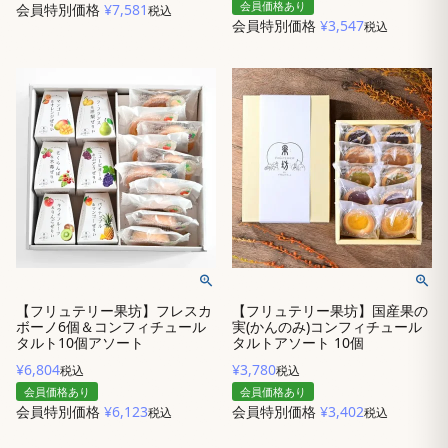
会員価格あり
会員特別価格
¥
7,581
税込
会員特別価格
¥
3,547
税込
【フリュテリー果坊】フレスカ
【フリュテリー果坊】国産果の
ボーノ6個＆コンフィチュール
実(かんのみ)コンフィチュール
タルト10個アソート
タルトアソート 10個
¥
6,804
¥
3,780
税込
税込
会員価格あり
会員価格あり
会員特別価格
¥
6,123
会員特別価格
¥
3,402
税込
税込