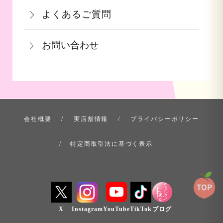
詳しくはこちら
詳しくはこちら
となっております。
よくあるご質問
用できます。ご注文画面の「お支払い方
け日の指定ができかねます。予めご了承
果物など収穫時期までお時間を頂く商品
法選択」画面にて、ポイント利用を入力
ください。
お問い合わせ
も御座いますこと、ご了承くださいま
することができます。店舗では利用でき
せ。
ません。
お問い合わせ方法を選ぶ
詳しくはこちら
詳しくはこちら
会社概要
実店舗情報
プライバシーポリシー
特定商取引法に基づく表示
X
Instagram
YouTube
TikTok
ブログ