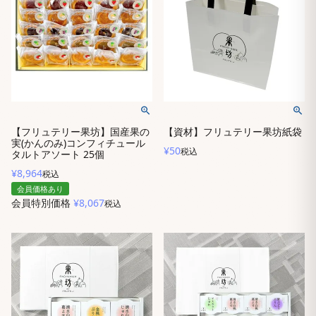
【フリュテリー果坊】国産果の
【資材】フリュテリー果坊紙袋
実(かんのみ)コンフィチュール
¥
50
税込
タルトアソート 25個
¥
8,964
税込
会員価格あり
会員特別価格
¥
8,067
税込