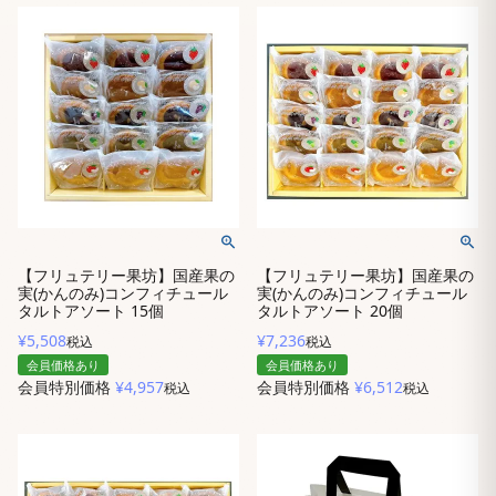
【フリュテリー果坊】国産果の
【フリュテリー果坊】国産果の
実(かんのみ)コンフィチュール
実(かんのみ)コンフィチュール
タルトアソート 15個
タルトアソート 20個
¥
5,508
¥
7,236
税込
税込
会員価格あり
会員価格あり
会員特別価格
¥
4,957
会員特別価格
¥
6,512
税込
税込