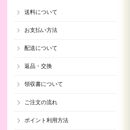
送料について
関西・中国・四国・九州：770円(税込)
お支払い方法
北陸・中部：990円(税込)
お支払いは、カード決済・代金引換・銀
関東・信越：990円(税込)
配送について
行振込（前払い）・PayPay（オンライ
東北：1,210円(税込)
通常在庫がある商品につきましては、ご
ン決済）・auPAY・d払い・auかんたん
北海道：1,540円(税込)
返品・交換
注文から2～5営業日で発送致します。
決済・ソフトバンクまとめて支払いがご
沖縄：2,750円(税込)
商品が食品等の場合は、お客様のお手元
果物や予約ギフトについては出荷時期が
利用頂けます。
※クール便の場合は送料＋クール代金
領収書について
に到着後の返品は基本的にお受け出来ま
参りましたら、ご予約順に発送いたしま
440円（税込）
領収書をご希望のお客様は、ご注文画面
せん。但し、発送中の破損や不良品、あ
す。
詳しくはこちら
ご注文の流れ
の備考欄にてお知らせ下さい。なお、お
るいはご注文と違う商品が届いた場合
詳しくはこちら
一部出荷が遅れる商品に関してはメール
支払い方法にて領収書の形態が異なりま
は、お手数ですが商品到着後３日以内に
≪デビットカードを御使用の場合≫
ポイント利用方法
にて納期のご連絡をいたします。
す。
当店までご連絡下さい。
カードの特性上、ご注文時点でお支払い
会員登録をされたお客様はポイントを利
青果ギフト対応商品につきましてはお届