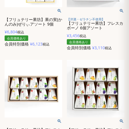
【フリュテリー果坊】果の実(か
【洋酒・ゼラチン不使用】
【フリュテリー果坊】フレスカ
んのみ)ぜりぃアソート 9個
ボーノ 6個アソート
¥
6,804
税込
¥
3,456
税込
会員価格あり
会員価格あり
会員特別価格
¥
6,123
税込
会員特別価格
¥
3,110
税込