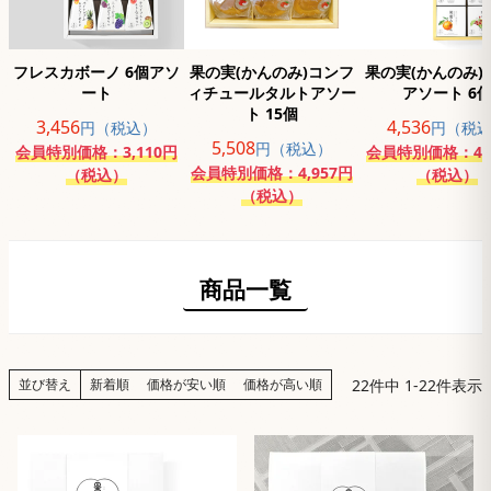
フレスカボーノ 6個アソ
果の実(かんのみ)コンフ
果の実(かんのみ)
ート
ィチュールタルトアソー
アソート 6
ト 15個
3,456
4,536
円（税込）
円（税
5,508
円（税込）
会員特別価格：3,110円
会員特別価格：4,0
会員特別価格：4,957円
（税込）
（税込）
（税込）
商品一覧
22
件中
1
-
22
件表示
並び替え
新着順
価格が安い順
価格が高い順