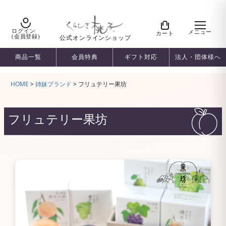
ログイン
メニュー
カート
(会員登録)
公式オンラインショップ
商品一覧
会員特典
ギフト対応
法人・団体様へ
HOME
姉妹ブランド
フリュテリー果坊
フリュテリー果坊