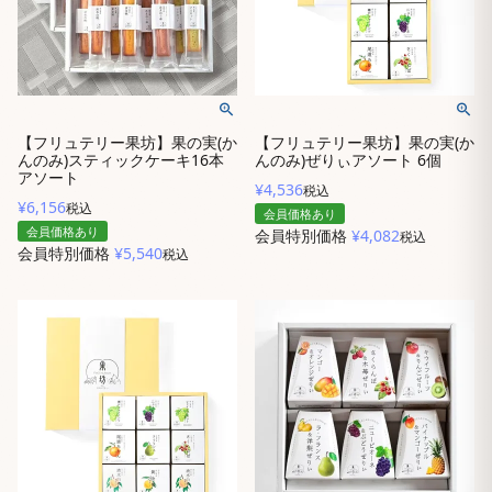
【フリュテリー果坊】果の実(か
【フリュテリー果坊】果の実(か
んのみ)スティックケーキ16本
んのみ)ぜりぃアソート 6個
アソート
¥
4,536
税込
¥
6,156
税込
会員価格あり
会員価格あり
会員特別価格
¥
4,082
税込
会員特別価格
¥
5,540
税込