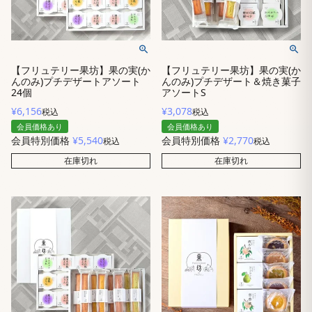
【フリュテリー果坊】果の実(か
【フリュテリー果坊】果の実(か
んのみ)プチデザートアソート
んのみ)プチデザート＆焼き菓子
24個
アソートS
¥
6,156
¥
3,078
税込
税込
会員価格あり
会員価格あり
会員特別価格
¥
5,540
会員特別価格
¥
2,770
税込
税込
在庫切れ
在庫切れ