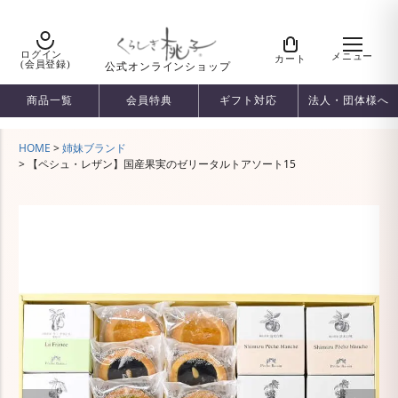
ログイン
メニュー
カート
(会員登録)
公式オンラインショップ
商品一覧
会員特典
ギフト対応
法人・団体様へ
HOME
姉妹ブランド
【ペシュ・レザン】国産果実のゼリータルトアソート15