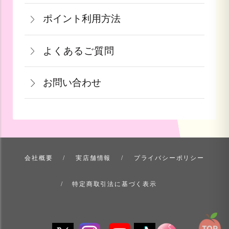
一部出荷が遅れる商品に関してはメール
支払い方法にて領収書の形態が異なりま
は、お手数ですが商品到着後３日以内に
≪デビットカードを御使用の場合≫
ポイント利用方法
にて納期のご連絡をいたします。
す。
当店までご連絡下さい。
カードの特性上、ご注文時点でお支払い
会員登録をされたお客様はポイントを利
青果ギフト対応商品につきましてはお届
詳しくはこちら
詳しくはこちら
となっております。
よくあるご質問
用できます。ご注文画面の「お支払い方
け日の指定ができかねます。予めご了承
果物など収穫時期までお時間を頂く商品
法選択」画面にて、ポイント利用を入力
ください。
お問い合わせ
も御座いますこと、ご了承くださいま
することができます。店舗では利用でき
せ。
ません。
お問い合わせ方法を選ぶ
詳しくはこちら
詳しくはこちら
会社概要
実店舗情報
プライバシーポリシー
特定商取引法に基づく表示