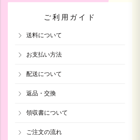
ご利用ガイド
送料について
関西・中国・四国・九州：770円(税込)
お支払い方法
北陸・中部：990円(税込)
お支払いは、カード決済・代金引換・銀
関東・信越：990円(税込)
配送について
行振込（前払い）・PayPay（オンライ
東北：1,210円(税込)
通常在庫がある商品につきましては、ご
ン決済）・auPAY・d払い・auかんたん
北海道：1,540円(税込)
返品・交換
注文から2～5営業日で発送致します。
決済・ソフトバンクまとめて支払いがご
沖縄：2,750円(税込)
商品が食品等の場合は、お客様のお手元
果物や予約ギフトについては出荷時期が
利用頂けます。
※クール便の場合は送料＋クール代金
領収書について
に到着後の返品は基本的にお受け出来ま
参りましたら、ご予約順に発送いたしま
440円（税込）
領収書をご希望のお客様は、ご注文画面
せん。但し、発送中の破損や不良品、あ
す。
詳しくはこちら
ご注文の流れ
の備考欄にてお知らせ下さい。なお、お
るいはご注文と違う商品が届いた場合
詳しくはこちら