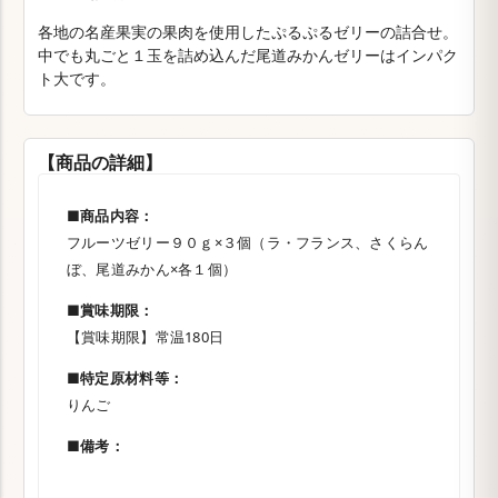
各地の名産果実の果肉を使用したぷるぷるゼリーの詰合せ。
中でも丸ごと１玉を詰め込んだ尾道みかんゼリーはインパク
ト大です。
【商品の詳細】
■商品内容：
フルーツゼリー９０ｇ×３個（ラ・フランス、さくらん
ぼ、尾道みかん×各１個）
■賞味期限：
【賞味期限】常温180日
■特定原材料等：
りんご
■備考：