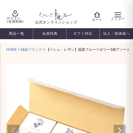
ログイン
メニュー
カート
(会員登録)
公式オンラインショップ
商品一覧
会員特典
ギフト対応
法人・団体様へ
HOME
姉妹ブランド
【ペシュ・レザン】国産フルーツゼリー3個アソート