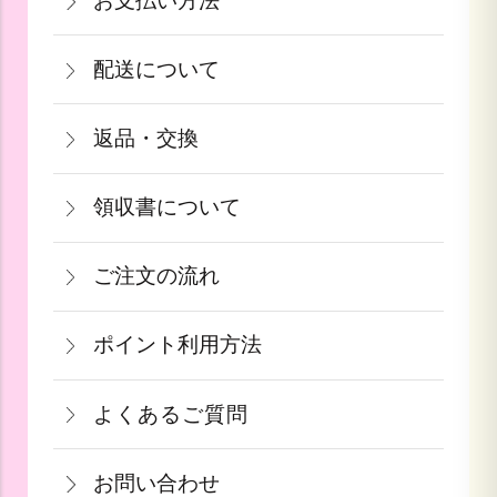
お支払い方法
北陸・中部：990円(税込)
お支払いは、カード決済・代金引換・銀
関東・信越：990円(税込)
配送について
行振込（前払い）・PayPay（オンライ
東北：1,210円(税込)
通常在庫がある商品につきましては、ご
ン決済）・auPAY・d払い・auかんたん
北海道：1,540円(税込)
返品・交換
注文から2～5営業日で発送致します。
決済・ソフトバンクまとめて支払いがご
沖縄：2,750円(税込)
商品が食品等の場合は、お客様のお手元
果物や予約ギフトについては出荷時期が
利用頂けます。
※クール便の場合は送料＋クール代金
領収書について
に到着後の返品は基本的にお受け出来ま
参りましたら、ご予約順に発送いたしま
440円（税込）
領収書をご希望のお客様は、ご注文画面
せん。但し、発送中の破損や不良品、あ
す。
詳しくはこちら
ご注文の流れ
の備考欄にてお知らせ下さい。なお、お
るいはご注文と違う商品が届いた場合
詳しくはこちら
一部出荷が遅れる商品に関してはメール
支払い方法にて領収書の形態が異なりま
は、お手数ですが商品到着後３日以内に
≪デビットカードを御使用の場合≫
ポイント利用方法
にて納期のご連絡をいたします。
す。
当店までご連絡下さい。
カードの特性上、ご注文時点でお支払い
会員登録をされたお客様はポイントを利
青果ギフト対応商品につきましてはお届
詳しくはこちら
詳しくはこちら
となっております。
よくあるご質問
用できます。ご注文画面の「お支払い方
け日の指定ができかねます。予めご了承
果物など収穫時期までお時間を頂く商品
法選択」画面にて、ポイント利用を入力
ください。
お問い合わせ
も御座いますこと、ご了承くださいま
することができます。店舗では利用でき