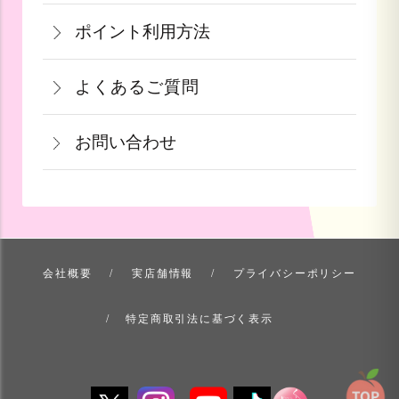
一部出荷が遅れる商品に関してはメール
支払い方法にて領収書の形態が異なりま
は、お手数ですが商品到着後３日以内に
≪デビットカードを御使用の場合≫
ポイント利用方法
にて納期のご連絡をいたします。
す。
当店までご連絡下さい。
カードの特性上、ご注文時点でお支払い
会員登録をされたお客様はポイントを利
青果ギフト対応商品につきましてはお届
詳しくはこちら
詳しくはこちら
となっております。
よくあるご質問
用できます。ご注文画面の「お支払い方
け日の指定ができかねます。予めご了承
果物など収穫時期までお時間を頂く商品
法選択」画面にて、ポイント利用を入力
ください。
お問い合わせ
も御座いますこと、ご了承くださいま
することができます。店舗では利用でき
せ。
ません。
お問い合わせ方法を選ぶ
詳しくはこちら
詳しくはこちら
会社概要
実店舗情報
プライバシーポリシー
特定商取引法に基づく表示