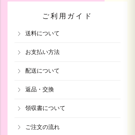
ご利用ガイド
送料について
関西・中国・四国・九州：770円(税込)
お支払い方法
北陸・中部：990円(税込)
お支払いは、カード決済・代金引換・銀
関東・信越：990円(税込)
配送について
行振込（前払い）・PayPay（オンライ
東北：1,210円(税込)
通常在庫がある商品につきましては、ご
ン決済）・auPAY・d払い・auかんたん
北海道：1,540円(税込)
返品・交換
注文から2～5営業日で発送致します。
決済・ソフトバンクまとめて支払いがご
沖縄：2,750円(税込)
商品が食品等の場合は、お客様のお手元
果物や予約ギフトについては出荷時期が
利用頂けます。
※クール便の場合は送料＋クール代金
領収書について
に到着後の返品は基本的にお受け出来ま
参りましたら、ご予約順に発送いたしま
440円（税込）
領収書をご希望のお客様は、ご注文画面
せん。但し、発送中の破損や不良品、あ
す。
詳しくはこちら
ご注文の流れ
の備考欄にてお知らせ下さい。なお、お
るいはご注文と違う商品が届いた場合
詳しくはこちら