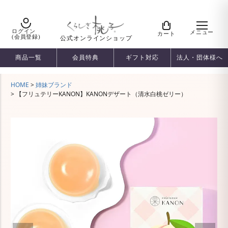
ログイン
メニュー
カート
(会員登録)
公式オンラインショップ
商品一覧
会員特典
ギフト対応
法人・団体様へ
HOME
姉妹ブランド
【フリュテリーKANON】KANONデザート（清水白桃ゼリー）