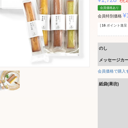
税
会員価格あり
¥
会員特別価格
[
16
ポイント進呈 
のし
メッセージカ
会員価格で購入
紙袋(果坊)