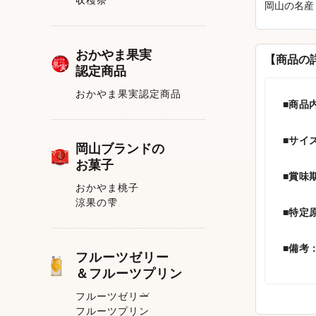
岡山の名産
おかやま果実
【商品の
認定商品
おかやま果実認定商品
■商品
■サイ
岡山ブランドの
お菓子
■賞味
おかやま桃子
涼果の雫
■特定
■備考
フルーツゼリー
＆フルーツプリン
フルーツゼリー
フルーツプリン
フルーツゼリー一覧