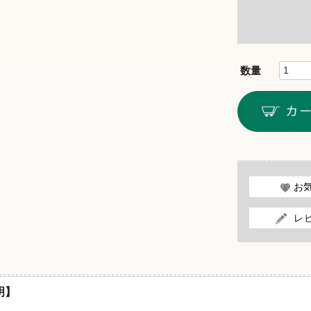
お
レ
明】