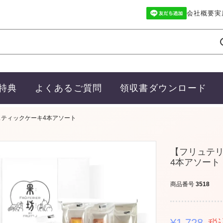
会社概要
実
特典
よくあるご質問
領収書ダウンロード
スティックケーキ4本アソート
【フリュテリ
4本アソート
商品番号
3518
¥
1,728