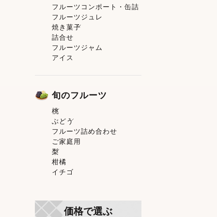
フルーツコンポート・缶詰
果肉入りタイプ
フルーツジュレ
ピューレタイプ
焼き菓子
スティックゼリータイプ
詰合せ
トマトゼリー
焼き菓子一覧
フルーツジャム
洋菓子
アイス
和菓子
旬のフルーツ
桃
ぶどう
桃一覧
フルーツ詰め合わせ
白鳳
ぶどう一覧
ご家庭用
清水白桃
シャインマスカット
梨
おかやま夢白桃
ニューピオーネ
柑橘
白麗
梨一覧
イチゴ
白皇
黄金桃
Ｂ桃
冬美白
価格で選ぶ