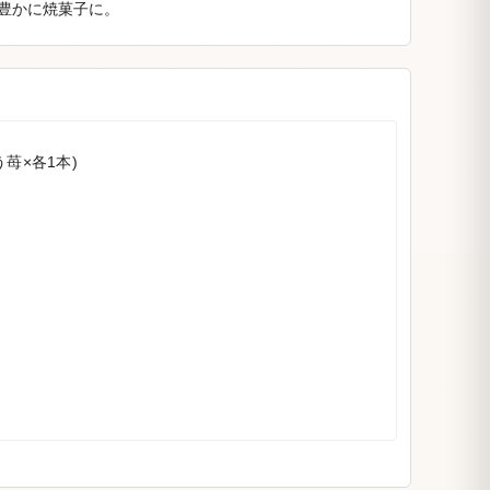
豊かに焼菓子に。
苺×各1本)