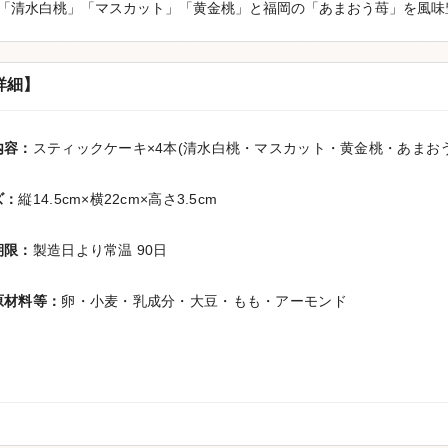
「清水白桃」「マスカット」「黄金桃」と福岡の「あまおう苺」を風味
詳細】
内容：
スティックケーキ×4本(清水白桃・マスカット・黄金桃・あまおう
ズ：
縦14.5cm×横22cm×高さ3.5cm
期限：
製造日より常温 90日
原材料等：
卵・小麦・乳成分・大豆・もも・アーモンド
：