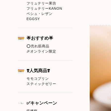
フリュテリー果坊
フリュテリーKANON
ペシュ・レザン
EGGSY
🌟おすすめ🌟
⭕売れ筋商品
🎉オンライン限定
❣️人気商品❣️
モモコプリン
スティックゼリー
✅キャンペーン
収穫祭