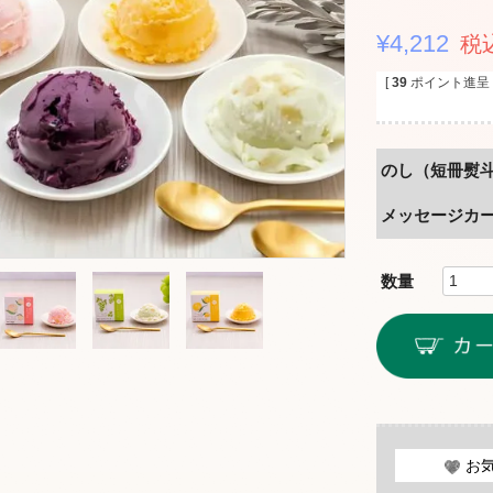
¥
4,212
税
[
39
ポイント進呈 
のし（短冊熨
メッセージカ
お