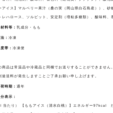
ーアイス】マルベリー果汁（桑の実（岡山県白石島産））、砂
トレハロース、ソルビット、安定剤（増粘多糖類）、酸味料、香
原材料等：
乳成分・もも
方法：
冷凍
温度帯：
冷凍便
：
の商品は常温品や冷蔵品と同梱でお送りすることができません
別途送料が発生しますことご了承お願い申し上げます。
出荷時期：
通年
成分表示：
ｌ当たり） 【ももアイス（清水白桃）】エネルギー97kcal た