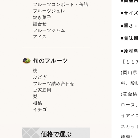
■商品
フルーツコンポート・缶詰
果肉入りタイプ
フルーツジュレ
ピューレタイプ
■サイ
焼き菓子
スティックゼリータイプ
詰合せ
トマトゼリー
焼き菓子一覧
■重さ
フルーツジャム
洋菓子
アイス
和菓子
■賞味
■原材
旬のフルーツ
【もも
桃
(岡山
ぶどう
桃一覧
料、酸
フルーツ詰め合わせ
白鳳
ぶどう一覧
ご家庭用
清水白桃
シャインマスカット
(黄金
梨
おかやま夢白桃
ニューピオーネ
柑橘
白麗
梨一覧
ロース
イチゴ
白皇
うアイ
黄金桃
Ｂ桃
スカッ
冬美白
価格で選ぶ
糖類）