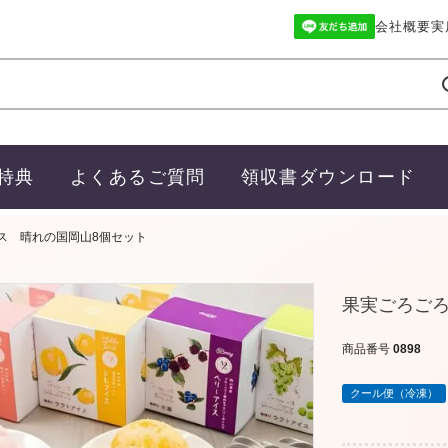
会社概要
実
特典
よくあるご質問
領収書ダウンロード
ス 晴れの国岡山8個セット
果実ごろごろ
商品番号
0898
クール便（冷凍）