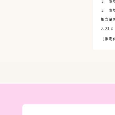
ｇ 食塩
ｇ 食塩
相当量0
0.01ｇ
（推定