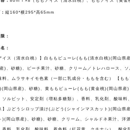
内容：
80ｍｌ×8（ももアイス（清水白桃）、ももアイス（黄金
ズ：
縦160*横295*高65mm
：
期限：
料名：
アイス（清水白桃）】白ももピューレ(もも(清水白桃)(岡山県産
県産)、砂糖)、ピーチ果汁、砂糖、クリーム／トレハロース、
味料、ムラサキイモ色素（一部に乳成分・ももを含む） 【もも
桃)(岡山県産)、砂糖)、黄ももピューレ(もも(黄金桃)(岡山県
、ソルビット、安定剤（増粘多糖類）、香料、乳化剤、酸味料
ス】ぶどうシロップ漬け(ぶどう(シャインマスカット)(岡山県産
ト)(岡山県産)、砂糖)、砂糖、クリーム、シャルドネ果汁、
、香料、乳化剤、酸味料、着色料（紅花黄、クチナシ）、酸化