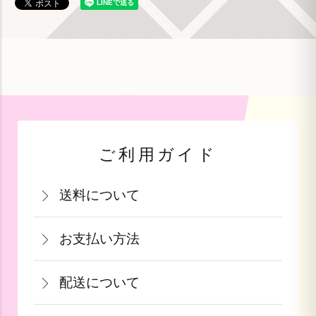
ご利用ガイド
送料について
関西・中国・四国・九州：770円(税込)
お支払い方法
北陸・中部：990円(税込)
お支払いは、カード決済・代金引換・銀
関東・信越：990円(税込)
配送について
行振込（前払い）・PayPay（オンライ
東北：1,210円(税込)
通常在庫がある商品につきましては、ご
ン決済）・auPAY・d払い・auかんたん
北海道：1,540円(税込)