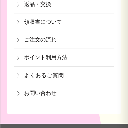
返品・交換
注文から2～5営業日で発送致します。
決済・ソフトバンクまとめて支払いがご
沖縄：2,750円(税込)
商品が食品等の場合は、お客様のお手元
果物や予約ギフトについては出荷時期が
利用頂けます。
※クール便の場合は送料＋クール代金
領収書について
に到着後の返品は基本的にお受け出来ま
参りましたら、ご予約順に発送いたしま
440円（税込）
領収書をご希望のお客様は、ご注文画面
せん。但し、発送中の破損や不良品、あ
す。
詳しくはこちら
ご注文の流れ
の備考欄にてお知らせ下さい。なお、お
るいはご注文と違う商品が届いた場合
詳しくはこちら
一部出荷が遅れる商品に関してはメール
支払い方法にて領収書の形態が異なりま
は、お手数ですが商品到着後３日以内に
≪デビットカードを御使用の場合≫
ポイント利用方法
にて納期のご連絡をいたします。
す。
当店までご連絡下さい。
カードの特性上、ご注文時点でお支払い
会員登録をされたお客様はポイントを利
青果ギフト対応商品につきましてはお届
詳しくはこちら
詳しくはこちら
となっております。
よくあるご質問
用できます。ご注文画面の「お支払い方
け日の指定ができかねます。予めご了承
果物など収穫時期までお時間を頂く商品
法選択」画面にて、ポイント利用を入力
ください。
お問い合わせ
も御座いますこと、ご了承くださいま
することができます。店舗では利用でき
せ。
ません。
お問い合わせ方法を選ぶ
詳しくはこちら
詳しくはこちら