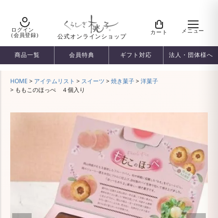
ログイン
メニュー
カート
(会員登録)
公式オンラインショップ
商品一覧
会員特典
ギフト対応
法人・団体様へ
HOME
アイテムリスト
スイーツ
焼き菓子
洋菓子
ももこのほっぺ ４個入り