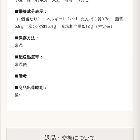
■栄養成分表示：
（1個当たり）エネルギー112kcal たんぱく質0.7g 脂質
5.6ｇ 炭水化物15.4ｇ 食塩相当量0.18ｇ（推定値）
■保存方法：
常温
■配送温度帯：
常温便
■備考：
■商品出荷時期：
通年
返品・交換について