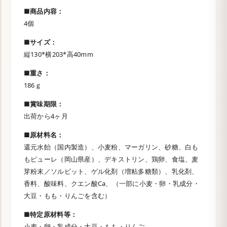
■商品内容：
4個
■サイズ：
縦130*横203*高40mm
■重さ：
186ｇ
■賞味期限：
出荷から4ヶ月
■原材料名：
還元水飴（国内製造）、小麦粉、マーガリン、砂糖、白も
もピューレ（岡山県産）、デキストリン、鶏卵、食塩、麦
芽粉末／ソルビット、ゲル化剤（増粘多糖類）、乳化剤、
香料、酸味料、クエン酸Ca、（一部に小麦・卵・乳成分・
大豆・もも・りんごを含む）
■特定原材料等：
小麦・卵・乳成分・大豆・もも・りんご