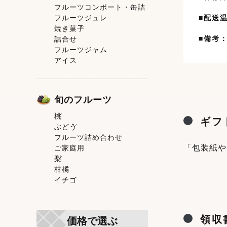
フルーツコンポート・缶詰
果肉入りタイプ
フルーツジュレ
ピューレタイプ
■配送
焼き菓子
スティックゼリータイプ
■備考
詰合せ
トマトゼリー
焼き菓子一覧
フルーツジャム
洋菓子
アイス
和菓子
旬のフルーツ
桃
ギフ
ぶどう
桃一覧
フルーツ詰め合わせ
白鳳
ぶどう一覧
「包装紙や
ご家庭用
清水白桃
シャインマスカット
梨
おかやま夢白桃
ニューピオーネ
柑橘
白麗
梨一覧
イチゴ
白皇
黄金桃
Ｂ桃
冬美白
領収
価格で選ぶ