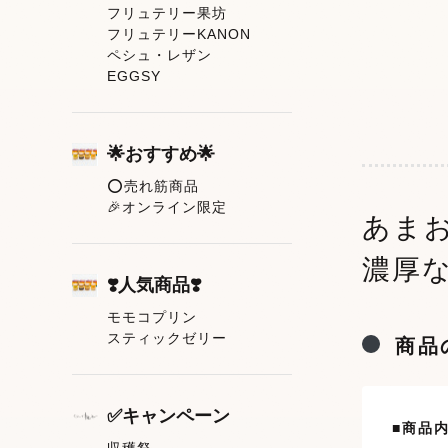
フリュテリー果坊
フリュテリーKANON
ペシュ・レザン
EGGSY
🌟おすすめ🌟
⭕売れ筋商品
🎉オンライン限定
あま
濃厚
❣️人気商品❣️
モモコプリン
スティックゼリー
商品
✅キャンペーン
■商品
収穫祭