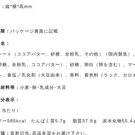
ズ：
縦*横*高mm
：
期限：
パッケージ裏面に記載
料名：
レート（ココアバター、砂糖、全粉乳、その他）（国内製造）
砂糖、全粉乳、ココアバター）、砂糖、卵白（卵を含む）、マ
レ、食塩／乳化剤（大豆由来）、香料、着色料（ラック、カロチ
原材料等：
小麦･卵･乳成分･大豆
成分表示：
ｇ当たり）
ー585kcal たんぱく質5.7g 脂質37.9ｇ 炭水化物55
方法：
直射日光､高温多湿をお避け下さい。