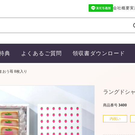
会社概要
実
特典
よくあるご質問
領収書ダウンロード
まおう苺 8枚入り
ラングドシャ
商品番号
3400
内祝い