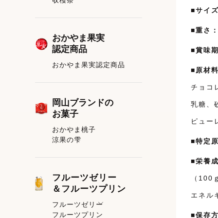
■サイ
■重さ
おかやま果実
認定商品
■賞味
おかやま果実認定商品
■原材
チョコ
岡山ブランドの
乳糖、
お菓子
ピュー
おかやま桃子
涼果の雫
■特定
■栄養
フルーツゼリー
（100
＆フルーツプリン
エネルギ
フルーツゼリー
フルーツプリン
フルーツゼリー一覧
■保存