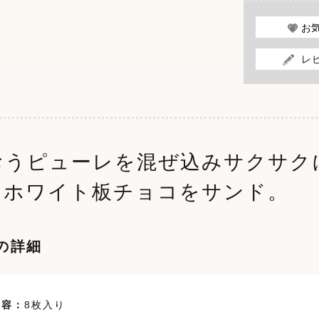
お
レ
おうピューレを混ぜ込みサクサク
なホワイト板チョコをサンド。
の詳細
内容：
8枚入り