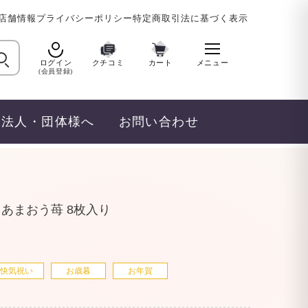
店舗情報
プライバシーポリシー
特定商取引法に基づく表示
ログイン
クチコミ
カート
メニュー
(会員登録)
法人・団体様へ
お問い合わせ
あまおう苺 8枚入り
快気祝い
お歳暮
お年賀