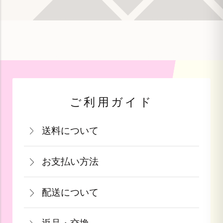
ご利用ガイド
送料について
関西・中国・四国・九州：770円(税込)
お支払い方法
北陸・中部：990円(税込)
お支払いは、カード決済・代金引換・銀
関東・信越：990円(税込)
配送について
行振込（前払い）・PayPay（オンライ
東北：1,210円(税込)
通常在庫がある商品につきましては、ご
ン決済）・auPAY・d払い・auかんたん
北海道：1,540円(税込)