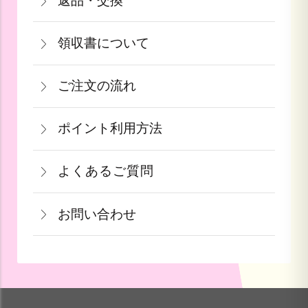
返品・交換
注文から2～5営業日で発送致します。
決済・ソフトバンクまとめて支払いがご
沖縄：2,750円(税込)
商品が食品等の場合は、お客様のお手元
果物や予約ギフトについては出荷時期が
利用頂けます。
※クール便の場合は送料＋クール代金
領収書について
に到着後の返品は基本的にお受け出来ま
参りましたら、ご予約順に発送いたしま
440円（税込）
領収書をご希望のお客様は、ご注文画面
せん。但し、発送中の破損や不良品、あ
す。
詳しくはこちら
ご注文の流れ
の備考欄にてお知らせ下さい。なお、お
るいはご注文と違う商品が届いた場合
詳しくはこちら
一部出荷が遅れる商品に関してはメール
支払い方法にて領収書の形態が異なりま
は、お手数ですが商品到着後３日以内に
≪デビットカードを御使用の場合≫
ポイント利用方法
にて納期のご連絡をいたします。
す。
当店までご連絡下さい。
カードの特性上、ご注文時点でお支払い
会員登録をされたお客様はポイントを利
青果ギフト対応商品につきましてはお届
詳しくはこちら
詳しくはこちら
となっております。
よくあるご質問
用できます。ご注文画面の「お支払い方
け日の指定ができかねます。予めご了承
果物など収穫時期までお時間を頂く商品
法選択」画面にて、ポイント利用を入力
ください。
お問い合わせ
も御座いますこと、ご了承くださいま
することができます。店舗では利用でき
せ。
ません。
お問い合わせ方法を選ぶ
詳しくはこちら
詳しくはこちら