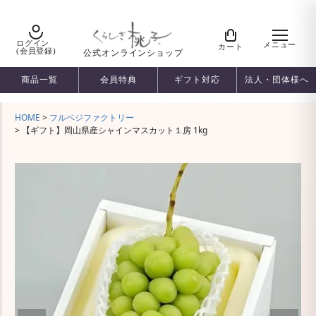
ログイン
メニュー
カート
(会員登録)
公式オンラインショップ
商品一覧
会員特典
ギフト対応
法人・団体様へ
HOME
フルベジファクトリー
【ギフト】岡山県産シャインマスカット１房 1kg