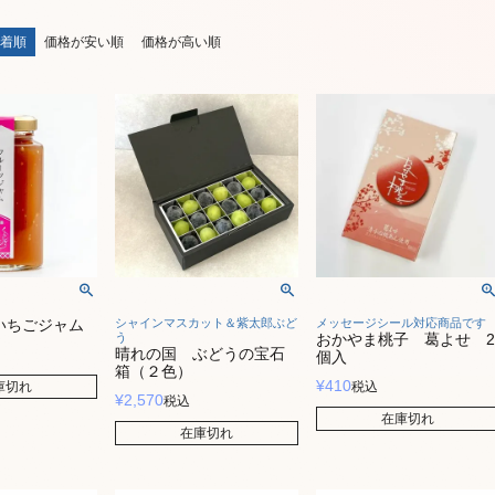
着順
価格が安い順
価格が高い順
いちごジャム
シャインマスカット＆紫太郎ぶど
メッセージシール対応商品です
う
おかやま桃子 葛よせ 2
晴れの国 ぶどうの宝石
個入
箱（２色）
¥
410
庫切れ
税込
¥
2,570
税込
在庫切れ
在庫切れ