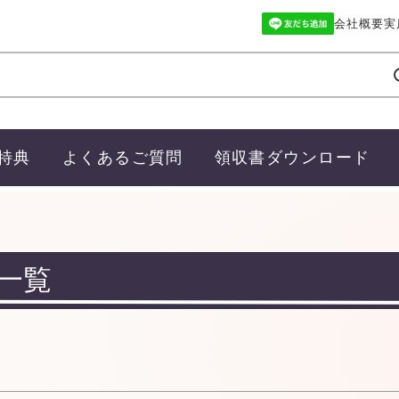
会社概要
実
商品番号/
〜
バンドル
グ
ール
限定
再入荷
翌日発送
特典
よくあるご質問
領収書ダウンロード
予約商品
定なし
S
M
22.5cm
23.0cm
予約
並び順
ッド
ブルー
イエロー
新着
優先
一覧
検索