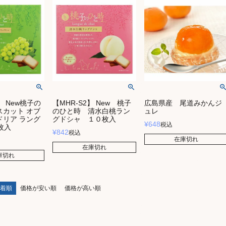
】 New桃子の
【MHR-S2】 New 桃子
広島県産 尾道みかんジ
スカット オブ
のひと時 清水白桃ラン
ュレ
ドリア ラング
グドシャ １０枚入
¥
648
税込
枚入
¥
842
税込
在庫切れ
在庫切れ
庫切れ
着順
価格が安い順
価格が高い順