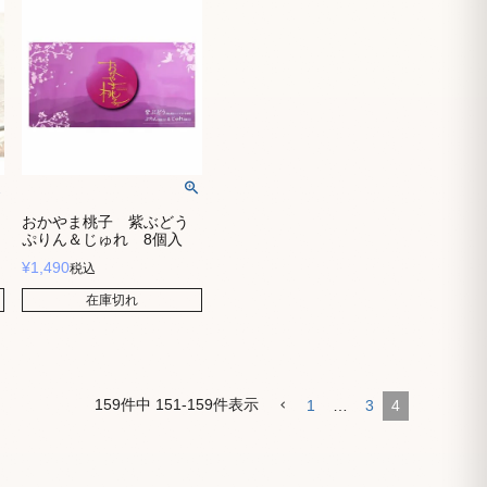
おかやま桃子 紫ぶどう
ぷりん＆じゅれ 8個入
¥
1,490
税込
在庫切れ
159
件中
151
-
159
件表示
1
…
3
4