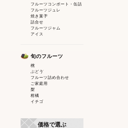
フルーツコンポート・缶詰
果肉入りタイプ
フルーツジュレ
ピューレタイプ
焼き菓子
スティックゼリータイプ
詰合せ
トマトゼリー
焼き菓子一覧
フルーツジャム
洋菓子
アイス
和菓子
旬のフルーツ
桃
ぶどう
桃一覧
フルーツ詰め合わせ
白鳳
ぶどう一覧
ご家庭用
清水白桃
シャインマスカット
梨
おかやま夢白桃
ニューピオーネ
柑橘
白麗
梨一覧
イチゴ
白皇
黄金桃
Ｂ桃
冬美白
価格で選ぶ