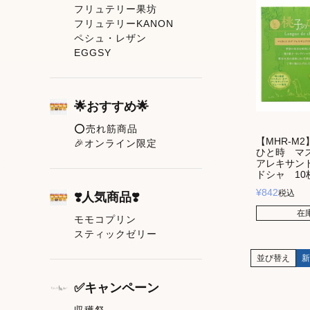
フリュテリー果坊
フリュテリーKANON
ペシュ・レザン
EGGSY
🌟おすすめ🌟
⭕売れ筋商品
【MHR-M2
🎉オンライン限定
ひと時 マ
アレキサン
ドシャ 10
¥
842
税込
❣️人気商品❣️
在
モモコプリン
スティックゼリー
並び替え
新
✅キャンペーン
収穫祭