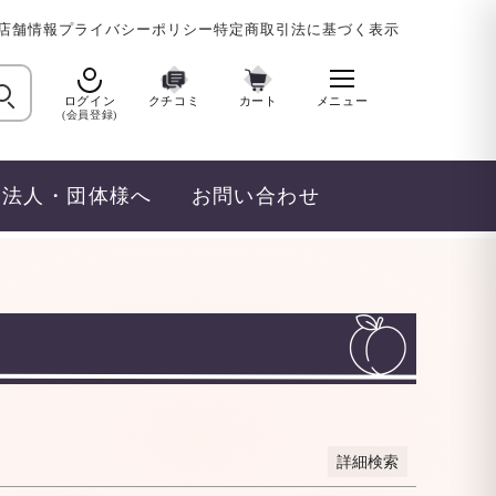
店舗情報
プライバシーポリシー
特定商取引法に基づく表示
JANコード
ログイン
クチコミ
カート
メニュー
(会員登録)
販売
法人・団体様へ
お問い合わせ
商品のみを表示
順
登録順
価格が安い順
価格が高い順
度順
レビュー順
キーワードヒット順
詳細検索