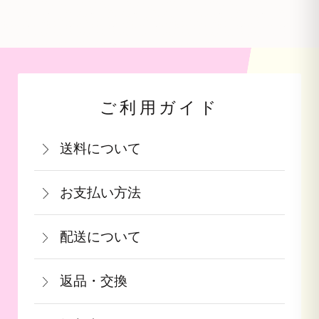
ご利用ガイド
送料について
関西・中国・四国・九州：770円(税込)
お支払い方法
北陸・中部：990円(税込)
お支払いは、カード決済・代金引換・銀
関東・信越：990円(税込)
配送について
行振込（前払い）・PayPay（オンライ
東北：1,210円(税込)
通常在庫がある商品につきましては、ご
ン決済）・auPAY・d払い・auかんたん
北海道：1,540円(税込)
返品・交換
注文から2～5営業日で発送致します。
決済・ソフトバンクまとめて支払いがご
沖縄：2,750円(税込)
商品が食品等の場合は、お客様のお手元
果物や予約ギフトについては出荷時期が
利用頂けます。
※クール便の場合は送料＋クール代金