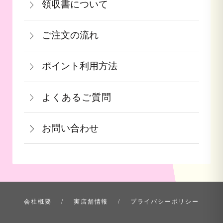
領収書について
に到着後の返品は基本的にお受け出来ま
参りましたら、ご予約順に発送いたしま
440円（税込）
領収書をご希望のお客様は、ご注文画面
せん。但し、発送中の破損や不良品、あ
す。
詳しくはこちら
ご注文の流れ
の備考欄にてお知らせ下さい。なお、お
るいはご注文と違う商品が届いた場合
詳しくはこちら
一部出荷が遅れる商品に関してはメール
支払い方法にて領収書の形態が異なりま
は、お手数ですが商品到着後３日以内に
≪デビットカードを御使用の場合≫
ポイント利用方法
にて納期のご連絡をいたします。
す。
当店までご連絡下さい。
カードの特性上、ご注文時点でお支払い
会員登録をされたお客様はポイントを利
青果ギフト対応商品につきましてはお届
詳しくはこちら
詳しくはこちら
となっております。
よくあるご質問
用できます。ご注文画面の「お支払い方
け日の指定ができかねます。予めご了承
果物など収穫時期までお時間を頂く商品
法選択」画面にて、ポイント利用を入力
ください。
お問い合わせ
も御座いますこと、ご了承くださいま
することができます。店舗では利用でき
せ。
ません。
お問い合わせ方法を選ぶ
詳しくはこちら
詳しくはこちら
会社概要
実店舗情報
プライバシーポリシー