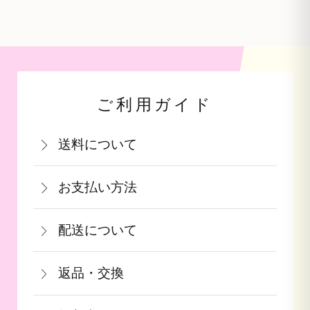
ご利用ガイド
送料について
関西・中国・四国・九州：770円(税込)
お支払い方法
北陸・中部：990円(税込)
お支払いは、カード決済・代金引換・銀
関東・信越：990円(税込)
配送について
行振込（前払い）・PayPay（オンライ
東北：1,210円(税込)
通常在庫がある商品につきましては、ご
ン決済）・auPAY・d払い・auかんたん
北海道：1,540円(税込)
返品・交換
注文から2～5営業日で発送致します。
決済・ソフトバンクまとめて支払いがご
沖縄：2,750円(税込)
商品が食品等の場合は、お客様のお手元
果物や予約ギフトについては出荷時期が
利用頂けます。
※クール便の場合は送料＋クール代金