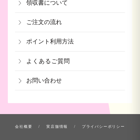
領収書について
に到着後の返品は基本的にお受け出来ま
参りましたら、ご予約順に発送いたしま
440円（税込）
領収書をご希望のお客様は、ご注文画面
せん。但し、発送中の破損や不良品、あ
す。
詳しくはこちら
ご注文の流れ
の備考欄にてお知らせ下さい。なお、お
るいはご注文と違う商品が届いた場合
詳しくはこちら
一部出荷が遅れる商品に関してはメール
支払い方法にて領収書の形態が異なりま
は、お手数ですが商品到着後３日以内に
≪デビットカードを御使用の場合≫
ポイント利用方法
にて納期のご連絡をいたします。
す。
当店までご連絡下さい。
カードの特性上、ご注文時点でお支払い
会員登録をされたお客様はポイントを利
青果ギフト対応商品につきましてはお届
詳しくはこちら
詳しくはこちら
となっております。
よくあるご質問
用できます。ご注文画面の「お支払い方
け日の指定ができかねます。予めご了承
果物など収穫時期までお時間を頂く商品
法選択」画面にて、ポイント利用を入力
ください。
お問い合わせ
も御座いますこと、ご了承くださいま
することができます。店舗では利用でき
せ。
ません。
お問い合わせ方法を選ぶ
詳しくはこちら
詳しくはこちら
会社概要
実店舗情報
プライバシーポリシー